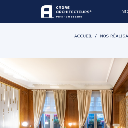
NO
CHÂTEAUX
ACCUEIL
NOS RÉALIS
HÔTELLERIE 
RETAIL
RÉSIDENTIEL