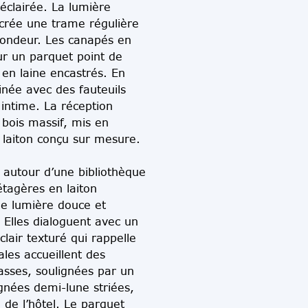
éclairée. La lumière
t crée une trame régulière
ofondeur. Les canapés en
sur un parquet point de
 en laine encastrés. En
inée avec des fauteuils
 intime. La réception
bois massif, mis en
n laiton conçu sur mesure.
e autour d’une bibliothèque
étagères en laiton
ne lumière douce et
 Elles dialoguent avec un
lair texturé qui rappelle
ales accueillent des
asses, soulignées par un
gnées demi-lune striées,
o de l’hôtel. Le parquet