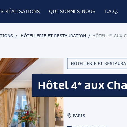
S RÉALISATIONS
QUI SOMMES-NOUS
F.A.Q.
NOTRE PHILOSOPHIE
ATIONS
HÔTELLERIE ET RESTAURATION
HÔTEL 4* AUX 
ET RESTAURATION
NOS OFFRES
HÔTELLERIE ET RESTAURA
Hôtel 4* aux Ch
PARIS